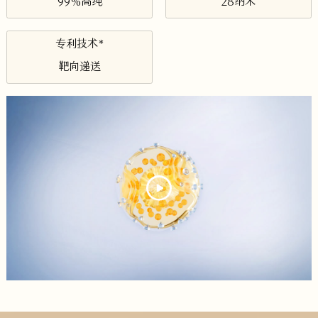
99%高纯
28纳米
专利技术*
靶向递送