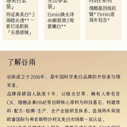
感美白套
光山参套
HME系列
装」
装」
细胞基因级抗
皱* 15min逐
持证真美白* 2
15min焕光泽
现年轻态*
周稳光透** 一
4h嘭胶原2周
套打造肌肤
紧嫩白**
「光感滤镜」
了解谷雨
谷雨成立于2016年，是中国科学美白品牌的开创者与领
军者。
品牌深耕国人肤质十年，以极光甘草、稀有人参皂苷
CK、细胞泌素HME等自研核心原料为科技基石，构建原
料-配方-检测-生产，全产业链研发体系。连续两年荣获
欧睿国际与弗若斯特沙利文美白市场第一双认证。