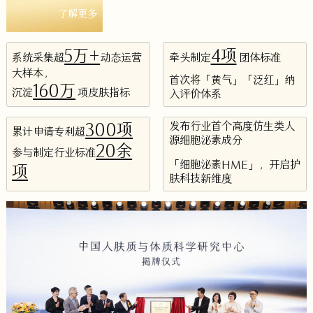
了解更多
5万+
4项
系统采集超
动态运营
牵头制定
团体标准
大样本，
首次将「黄气」「泛红」纳
160万
沉淀
项皮肤指标
入评价体系
发布行业首个高度仿生类人
300项
累计申请专利超
源细胞泌素成分
20余
参与制定行业标准
「细胞泌素HME」，开启护
项
肤科技新维度